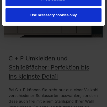
Use necessary cookies only
C + P Umkleiden und
Schließfächer: Perfektion bis
ins kleinste Detail
Bei C + P können Sie nicht nur aus einer Vielzahl
verschiedener Schlossarten auswählen, sondern
diese auch frei mit einem Stahlspind Ihrer Wahl
kombinieren. So erstellen wir gemeinsam die