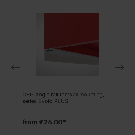
NE
C+P Angle rail for wall mounting,
series Evolo PLUS
from €26.00*